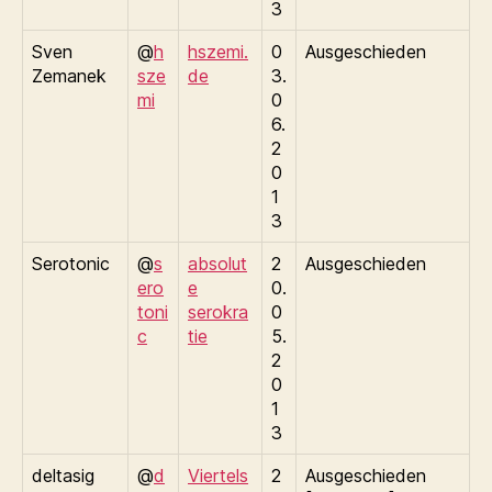
3
Sven
@
h
hszemi.
0
Ausgeschieden
Zemanek
sze
de
3.
mi
0
6.
2
0
1
3
Serotonic
@
s
absolut
2
Ausgeschieden
ero
e
0.
toni
serokra
0
c
tie
5.
2
0
1
3
deltasig
@
d
Viertels
2
Ausgeschieden