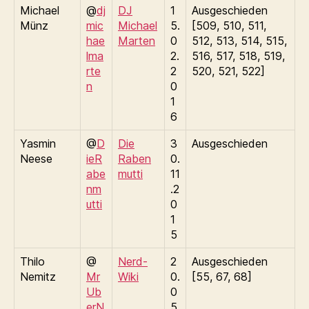
Michael
@
dj
DJ
1
Ausgeschieden
Münz
mic
Michael
5.
[509, 510, 511,
hae
Marten
0
512, 513, 514, 515,
lma
2.
516, 517, 518, 519,
rte
2
520, 521, 522]
n
0
1
6
Yasmin
@
D
Die
3
Ausgeschieden
Neese
ieR
Raben
0.
abe
mutti
11
nm
.2
utti
0
1
5
Thilo
@
Nerd-
2
Ausgeschieden
Nemitz
Mr
Wiki
0.
[55, 67, 68]
Ub
0
erN
5.