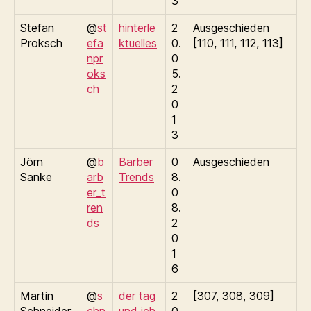
3
Stefan
@
st
hinterle
2
Ausgeschieden
Proksch
efa
ktuelles
0.
[110, 111, 112, 113]
npr
0
oks
5.
ch
2
0
1
3
Jörn
@
b
Barber
0
Ausgeschieden
Sanke
arb
Trends
8.
er_t
0
ren
8.
ds
2
0
1
6
Martin
@
s
der tag
2
[307, 308, 309]