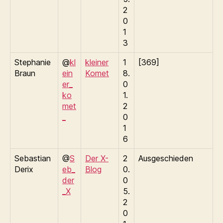
2
0
1
3
Stephanie
@
kl
kleiner
1
[369]
Braun
ein
Komet
8.
er_
0
ko
1.
met
2
_
0
1
6
Sebastian
@
S
Der X-
2
Ausgeschieden
Derix
eb_
Blog
0.
der
0
_X
5.
2
0