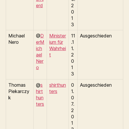
erd
2
0
1
3
Michael
@
D
Minister
11
Ausgeschieden
Nero
erM
ium für
.1
ich
Wahrhei
1.
ael
t
2
Ner
0
o
1
3
Thomas
@
s
shirthun
0
Ausgeschieden
Piekarczy
hirt
ters
1.
k
hun
0
ters
7.
2
0
1