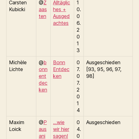
Carsten
@
Z
Alltäglic
1
Kubicki
aas
hes +
0.
ten
Ausged
0
achtes
6.
2
0
1
3
Michèle
@
b
Bonn
0
Ausgeschieden
Lichte
onn
Entdec
7.
[93, 95, 96, 97,
ent
ken
0
98]
dec
7.
ken
2
0
1
4
Maxim
@
P
…wie
0
Ausgeschieden
Loick
aus
wir hier
4.
ani
sagen!
0