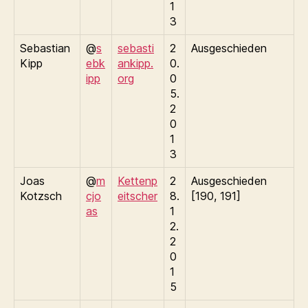
1
3
Sebastian
@
s
sebasti
2
Ausgeschieden
Kipp
ebk
ankipp.
0.
ipp
org
0
5.
2
0
1
3
Joas
@
m
Kettenp
2
Ausgeschieden
Kotzsch
cjo
eitscher
8.
[190, 191]
as
1
2.
2
0
1
5