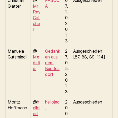
Christian
@
PABUC
0
Ausgeschieden
Glatter
Mr_
A
7.
Ray
1
Cat
0.
che
2
r
0
1
3
Manuela
@
Gedank
2
Ausgeschieden
Gutsmiedl
Me
en aus
7.
[87, 88, 89, 114]
didi
dem
0
di
Bundes
5.
dorf
2
0
1
3
Moritz
@
h
hellojed
2
Ausgeschieden
Hoffmann
elloj
.
0.
ed
0