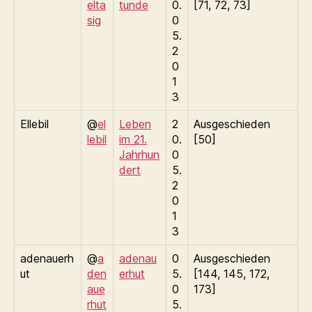
elta
tunde
0.
[71, 72, 73]
sig
0
5.
2
0
1
3
Ellebil
@
el
Leben
2
Ausgeschieden
lebil
im 21.
0.
[50]
Jahrhun
0
dert
5.
2
0
1
3
adenauerh
@
a
adenau
0
Ausgeschieden
ut
den
erhut
5.
[144, 145, 172,
aue
0
173]
rhut
5.