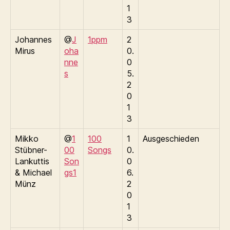
1
3
Johannes
@
J
1ppm
2
Mirus
oha
0.
nne
0
s
5.
2
0
1
3
Mikko
@
1
100
1
Ausgeschieden
Stübner-
00
Songs
0.
Lankuttis
Son
0
& Michael
gs1
6.
Münz
2
0
1
3