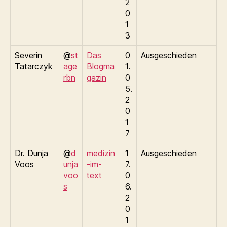
2
0
1
3
Severin
@
st
Das
0
Ausgeschieden
Tatarczyk
age
Blogma
1.
rbn
gazin
0
5.
2
0
1
7
Dr. Dunja
@
d
medizin
1
Ausgeschieden
Voos
unja
-im-
7.
voo
text
0
s
6.
2
0
1