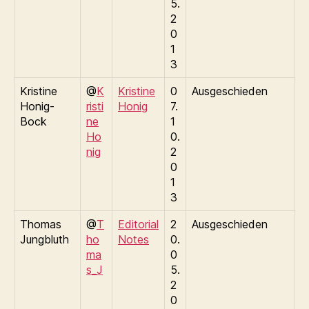
5.
2
0
1
3
Kristine
@
K
Kristine
0
Ausgeschieden
Honig-
risti
Honig
7.
Bock
ne
1
Ho
0.
nig
2
0
1
3
Thomas
@
T
Editorial
2
Ausgeschieden
Jungbluth
ho
Notes
0.
ma
0
s_J
5.
2
0