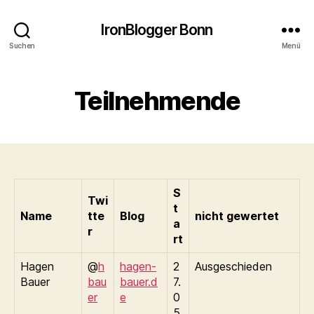
IronBlogger Bonn
Suchen
Menü
Teilnehmende
S
Twi
t
Name
tte
Blog
nicht gewertet
a
r
rt
Hagen
@
h
hagen-
2
Ausgeschieden
Bauer
bau
bauer.d
7.
er
e
0
5.