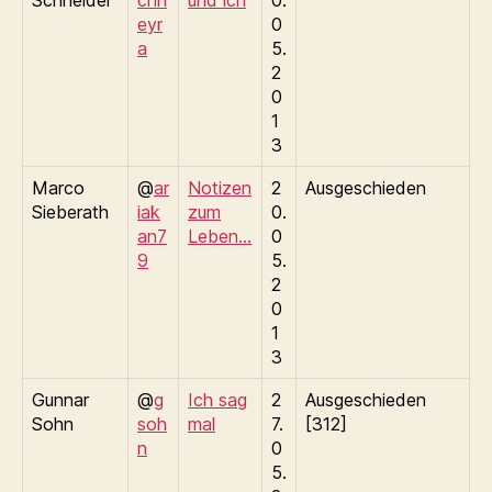
Schneider
chn
und ich
0.
eyr
0
a
5.
2
0
1
3
Marco
@
ar
Notizen
2
Ausgeschieden
Sieberath
iak
zum
0.
an7
Leben…
0
9
5.
2
0
1
3
Gunnar
@
g
Ich sag
2
Ausgeschieden
Sohn
soh
mal
7.
[312]
n
0
5.