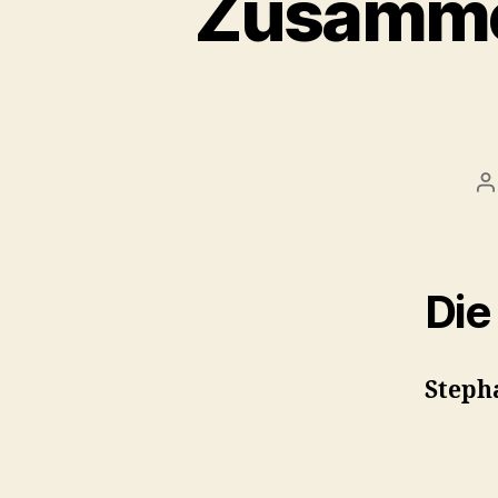
Zusamme
B
Die
Steph