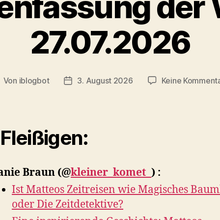
nfassung der 
27.07.2026
Von
iblogbot
3. August 2026
Keine Komment
eitragsautor
Veröffentlichungsdatum
 Fleißigen:
anie Braun
(@
kleiner_komet_
) :
Ist Matteos Zeitreisen wie Magisches Bau
oder Die Zeitdetektive?