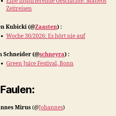
Eine inspirierende Geschichte: Matteos
Zeitreisen
en Kubicki
(@
Zaasten
) :
Woche 30/2026: Es hört nie auf
n Schneider
(@
schneyra
) :
Green Juice Festival, Bonn
 Faulen:
annes Mirus
(@
Johannes
)