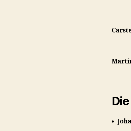
Carst
Marti
Die
Joh