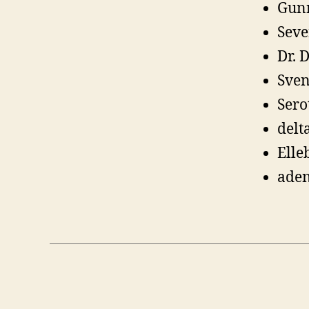
Gunn
Seve
Dr. 
Sven
Sero
delt
Elleb
aden