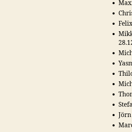
Maxi
Chri
Feli
Mikk
28.1
Mich
Yasm
Thil
Mich
Thom
Stef
Jörn
Marc