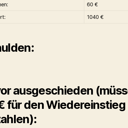
hen:
60 €
rt:
1040 €
ulden:
or ausgeschieden (müs
€ für den Wiedereinstieg
ahlen):