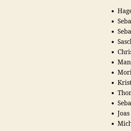
Hage
Seba
Seba
Sasc
Chri
Manu
Mori
Kris
Thom
Seba
Joas
Mich