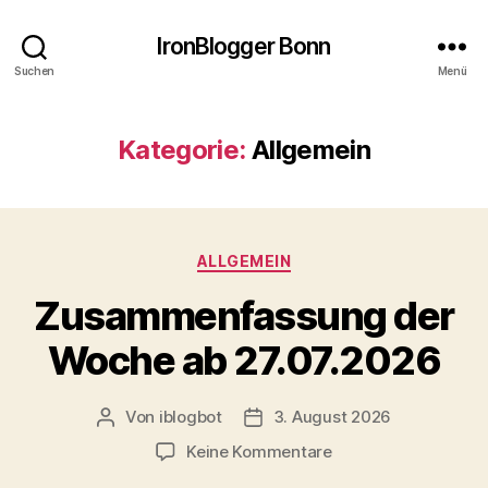
IronBlogger Bonn
Suchen
Menü
Kategorie:
Allgemein
Kategorien
ALLGEMEIN
Zusammenfassung der
Woche ab 27.07.2026
Von
iblogbot
3. August 2026
Beitragsautor
Veröffentlichungsdatum
zu
Keine Kommentare
Zusammenfassung