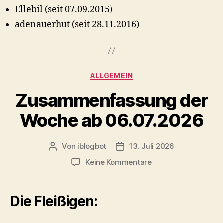
Ellebil (seit 07.09.2015)
adenauerhut (seit 28.11.2016)
Kategorien
ALLGEMEIN
Zusammenfassung der
Woche ab 06.07.2026
Von
iblogbot
13. Juli 2026
Beitragsautor
Veröffentlichungsdatum
zu
Keine Kommentare
Zusammenfassung
der
Woche
Die Fleißigen:
ab
06.07.2026