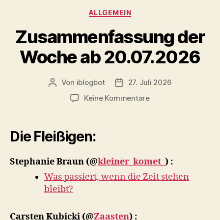
Kategorien
ALLGEMEIN
Zusammenfassung der
Woche ab 20.07.2026
Von
iblogbot
27. Juli 2026
Beitragsautor
Veröffentlichungsdatum
zu
Keine Kommentare
Zusammenfassung
der
Woche
Die Fleißigen:
ab
20.07.2026
Stephanie Braun
(@
kleiner_komet_
) :
Was passiert, wenn die Zeit stehen
bleibt?
Carsten Kubicki
(@
Zaasten
) :