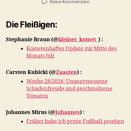
zu
Keine Kommentare
Zusammenfassung
der
Woche
Die Fleißigen:
ab
13.07.2026
Stephanie Braun
(@
kleiner_komet_
) :
Kometenhaftes Update zur Mitte des
Monats Juli
Carsten Kubicki
(@
Zaasten
) :
Woche 28/2026: Unangemessene
Schadenfreude und geschmolzene
Tomaten
Johannes Mirus
(@
Johannes
) :
Früher habe ich gerne Fußball gesehen