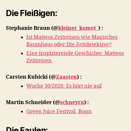
der
Woche
Die Fleißigen:
ab
27.07.2026
Stephanie Braun
(@
kleiner_komet_
) :
Ist Matteos Zeitreisen wie Magisches
Baumhaus oder Die Zeitdetektive?
Eine inspirierende Geschichte: Matteos
Zeitreisen
Carsten Kubicki
(@
Zaasten
) :
Woche 30/2026: Es hört nie auf
Martin Schneider
(@
schneyra
) :
Green Juice Festival, Bonn
Die Faulen: