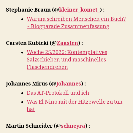
22.06.2026
Stephanie Braun
(@
kleiner_komet_
) :
Warum schreiben Menschen ein Buch?
~ Blogparade Zusammenfassung
Carsten Kubicki
(@
Zaasten
) :
Woche 25/2026: Kontemplatives
Salzschieben und maschinelles
Flaschendrehen
Johannes Mirus
(@
Johannes
) :
Das AT-Protokoll und ich
Was El Niño mit der Hitzewelle zu tun
hat
Martin Schneider
(@
schneyra
) :