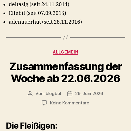
deltasig (seit 24.11.2014)
Ellebil (seit 07.09.2015)
adenauerhut (seit 28.11.2016)
Kategorien
ALLGEMEIN
Zusammenfassung der
Woche ab 22.06.2026
Von
iblogbot
29. Juni 2026
Beitragsautor
Veröffentlichungsdatum
zu
Keine Kommentare
Zusammenfassung
der
Woche
Die Fleißigen:
ab