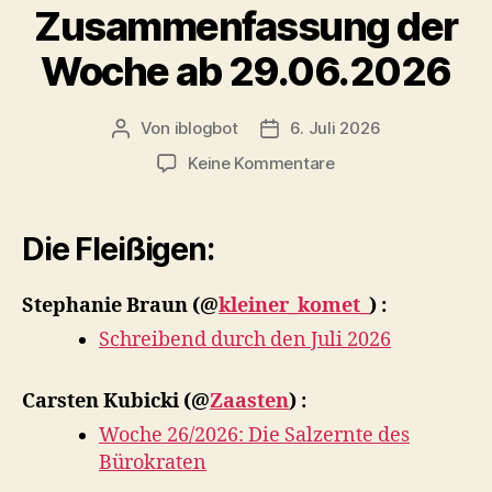
Zusammenfassung der
Woche ab 29.06.2026
Von
iblogbot
6. Juli 2026
Beitragsautor
Veröffentlichungsdatum
zu
Keine Kommentare
Zusammenfassung
der
Woche
Die Fleißigen:
ab
29.06.2026
Stephanie Braun
(@
kleiner_komet_
) :
Schreibend durch den Juli 2026
Carsten Kubicki
(@
Zaasten
) :
Woche 26/2026: Die Salzernte des
Bürokraten