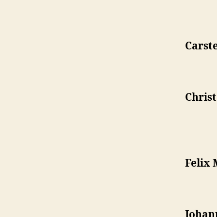
Carst
Chris
Felix
Johan