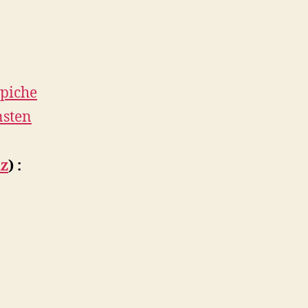
piche
nsten
z
) :