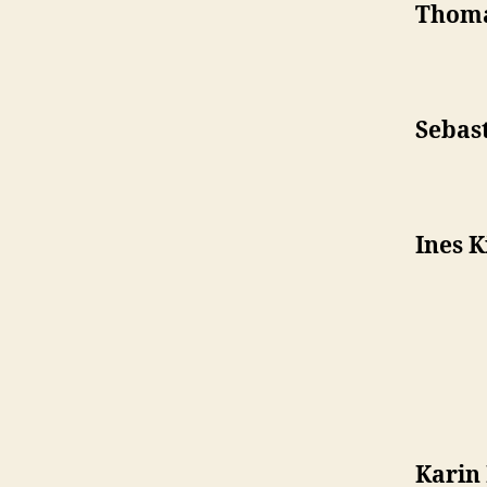
Thoma
Sebas
Ines 
Karin