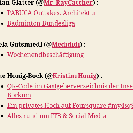
ian Glatter
(@
Mr_RayCatcher
) :
PABUCA Outtakes: Architektur
Badminton Bundesliga
la Gutsmiedl
(@
Medididi
) :
Wochenendbeschäftigung
ine Honig-Bock
(@
KristineHonig
) :
QR-Code im Gastgeberverzeichnis der Inse
Borkum
Ein privates Hoch auf Foursquare #my4sq
Alles rund um ITB & Social Media