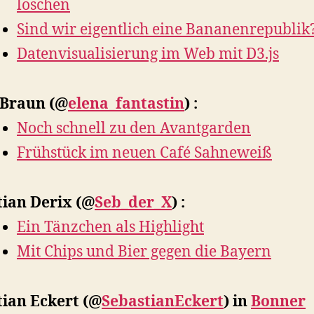
löschen
Sind wir eigentlich eine Bananenrepublik
Datenvisualisierung im Web mit D3.js
 Braun
(@
elena_fantastin
) :
Noch schnell zu den Avantgarden
Frühstück im neuen Café Sahneweiß
tian Derix
(@
Seb_der_X
) :
Ein Tänzchen als Highlight
Mit Chips und Bier gegen die Bayern
tian Eckert
(@
SebastianEckert
) in
Bonner