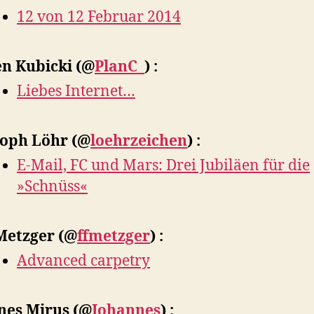
12 von 12 Februar 2014
en Kubicki
(@
PlanC_
) :
Liebes Internet…
toph Löhr
(@
loehrzeichen
) :
E-Mail, FC und Mars: Drei Jubiläen für die
»Schnüss«
 Metzger
(@
ffmetzger
) :
Advanced carpetry
nes Mirus
(@
Johannes
) :