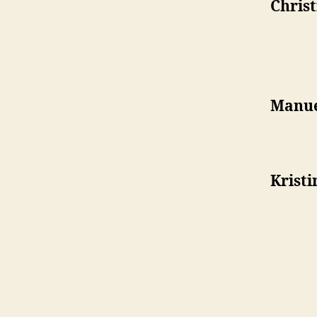
Christ
Manue
Krist