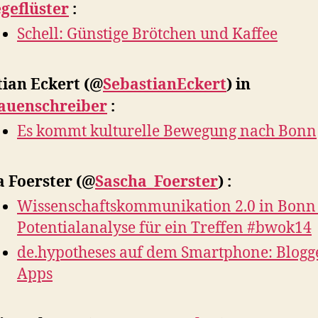
geflüster
:
Schell: Günstige Brötchen und Kaffee
tian Eckert
(@
SebastianEckert
) in
auenschreiber
:
Es kommt kulturelle Bewegung nach Bonn
a Foerster
(@
Sascha_Foerster
) :
Wissenschaftskommunikation 2.0 in Bon
Potentialanalyse für ein Treffen #bwok14
de.hypotheses auf dem Smartphone: Blogg
Apps