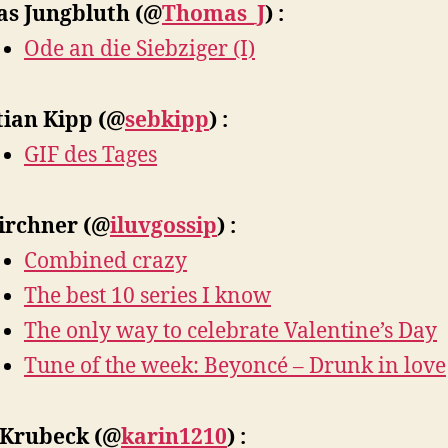
s Jungbluth
(@
Thomas_J
) :
Ode an die Siebziger (I)
tian Kipp
(@
sebkipp
) :
GIF des Tages
Kirchner
(@
iluvgossip
) :
Combined crazy
The best 10 series I know
The only way to celebrate Valentine’s Day
Tune of the week: Beyoncé – Drunk in love
 Krubeck
(@
karin1210
) :