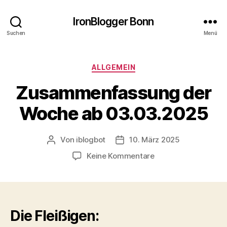
IronBlogger Bonn
Suchen
Menü
Kategorien
ALLGEMEIN
Zusammenfassung der
Woche ab 03.03.2025
Von
iblogbot
10. März 2025
Beitragsautor
Veröffentlichungsdatum
zu
Keine Kommentare
Zusammenfassung
der
Woche
ab
03.03.2025
Die Fleißigen: