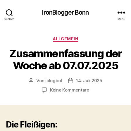
IronBlogger Bonn
Suchen
Menü
Kategorien
ALLGEMEIN
Zusammenfassung der
Woche ab 07.07.2025
Von
iblogbot
14. Juli 2025
Beitragsautor
Veröffentlichungsdatum
zu
Keine Kommentare
Zusammenfassung
der
Woche
ab
07.07.2025
Die Fleißigen: