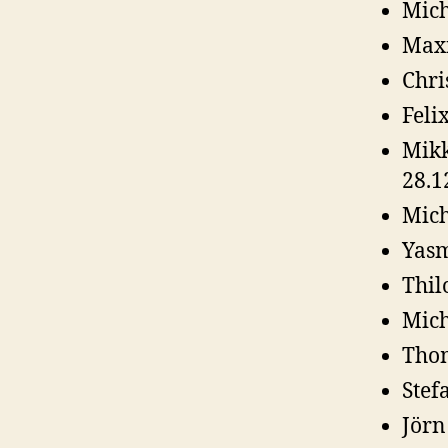
Mich
Maxi
Chri
Feli
Mikk
28.1
Mich
Yasm
Thil
Mich
Thom
Stef
Jörn