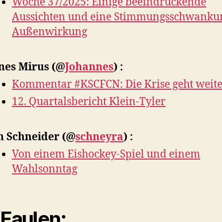
Woche 37/2025: Einige beeindruckende
Aussichten und eine Stimmungsschwanku
Außenwirkung
nes Mirus
(@
Johannes
) :
Kommentar #KSCFCN: Die Krise geht weit
12. Quartalsbericht Klein-Tyler
n Schneider
(@
schneyra
) :
Von einem Eishockey-Spiel und einem
Wahlsonntag
 Faulen: