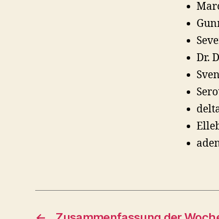
Marc
Gunn
Seve
Dr. 
Sven
Sero
delt
Elleb
aden
←
Zusammenfassung der Woche