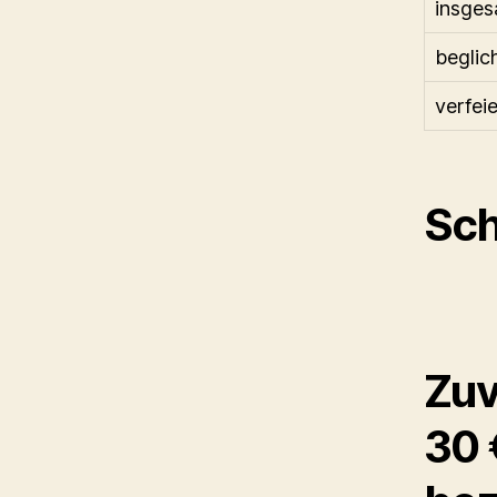
insges
beglic
verfeie
Sch
Zuv
30 