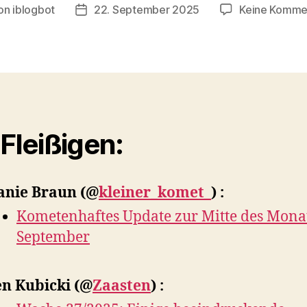
on
iblogbot
22. September 2025
Keine Komme
ragsautor
Veröffentlichungsdatum
 Fleißigen:
anie Braun
(@
kleiner_komet_
) :
Kometenhaftes Update zur Mitte des Mona
September
en Kubicki
(@
Zaasten
) :