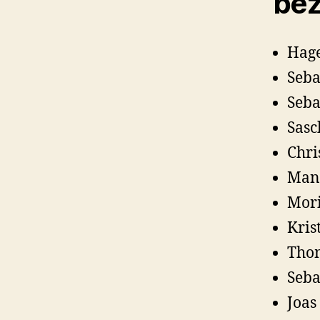
bez
Hage
Seba
Seba
Sasc
Chri
Manu
Mori
Kris
Thom
Seba
Joas