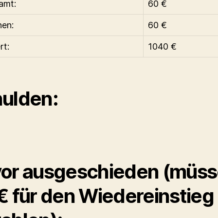
amt:
60 €
hen:
60 €
rt:
1040 €
ulden:
or ausgeschieden (müs
€ für den Wiedereinstieg