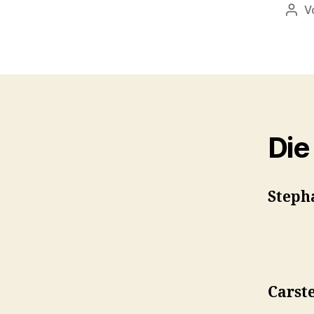
V
Beit
Die
Steph
Carst