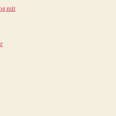
ng mit
er