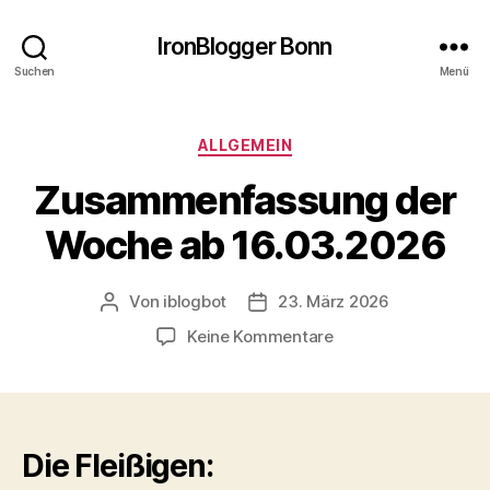
IronBlogger Bonn
Suchen
Menü
Kategorien
ALLGEMEIN
Zusammenfassung der
Woche ab 16.03.2026
Von
iblogbot
23. März 2026
Beitragsautor
Veröffentlichungsdatum
zu
Keine Kommentare
Zusammenfassung
der
Woche
ab
16.03.2026
Die Fleißigen: