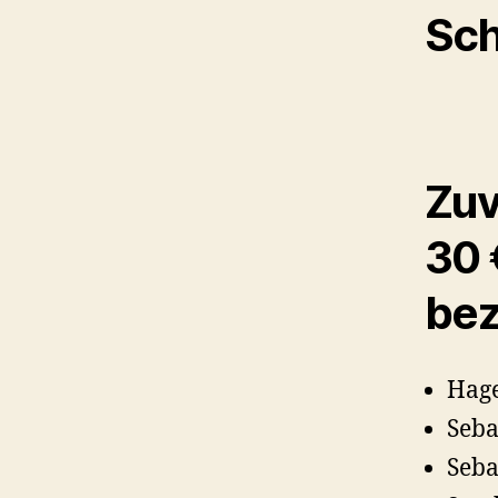
Sch
Zuv
30 
bez
Hage
Seba
Seba