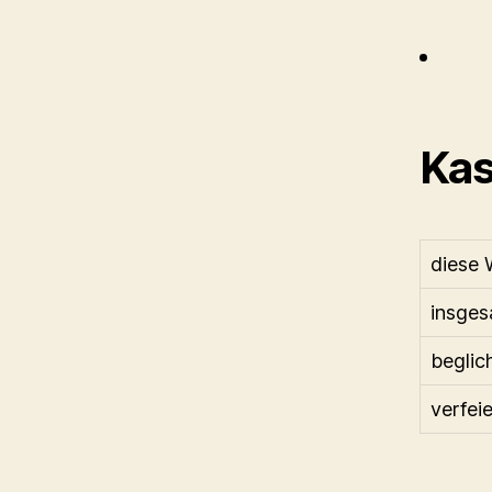
Kas
diese 
insges
beglic
verfeie