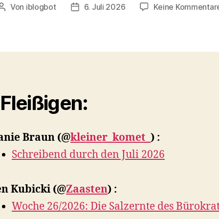
Von
iblogbot
6. Juli 2026
Keine Kommentar
Beitragsautor
Veröffentlichungsdatum
 Fleißigen:
anie Braun
(@
kleiner_komet_
) :
Schreibend durch den Juli 2026
en Kubicki
(@
Zaasten
) :
Woche 26/2026: Die Salzernte des Bürokra