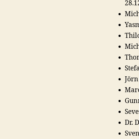
28.1
Mich
Yasm
Thil
Mich
Thom
Stef
Jörn
Marc
Gunn
Seve
Dr. 
Sven