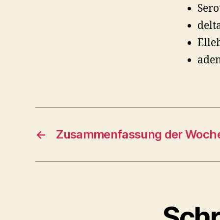
Sero
delt
Elleb
aden
←
Zusammenfassung der Woche
Schr