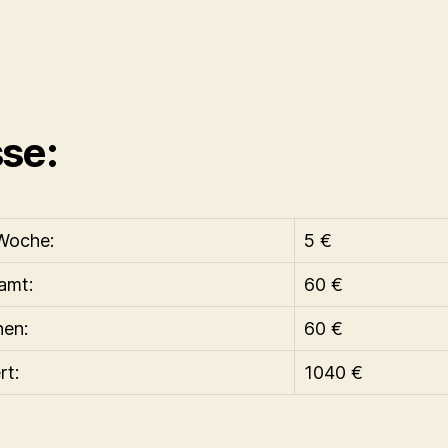
se:
Woche:
5 €
amt:
60 €
hen:
60 €
rt:
1040 €