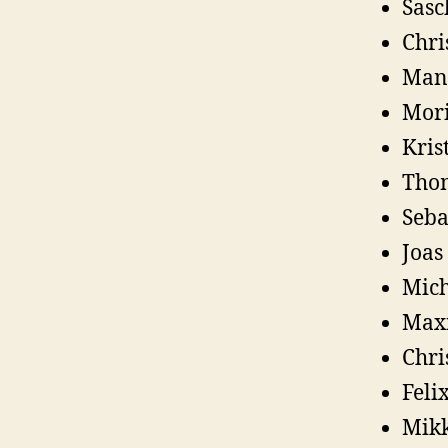
Sasc
Chri
Manu
Mori
Kris
Thom
Seba
Joas
Mich
Maxi
Chri
Feli
Mikk