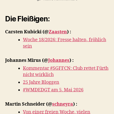
Zusammenfassung
der
Woche
Die Fleißigen:
ab
04.05.2026
Carsten Kubicki
(@
Zaasten
) :
Woche 18/2026: Fresse halten, fröhlich
sein
Johannes Mirus
(@
Johannes
) :
Kommentar #SGFFCN: Club rettet Fürth
nicht wirklich
25 Jahre Bloggen
#WMDEDGT am 5. Mai 2026
Martin Schneider
(@
schneyra
) :
Von einer freien Woche, vielen