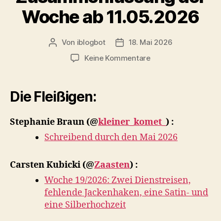
Woche ab 11.05.2026
Von
iblogbot
18. Mai 2026
Beitragsautor
Veröffentlichungsdatum
zu
Keine Kommentare
Zusammenfassung
der
Woche
Die Fleißigen:
ab
11.05.2026
Stephanie Braun
(@
kleiner_komet_
) :
Schreibend durch den Mai 2026
Carsten Kubicki
(@
Zaasten
) :
Woche 19/2026: Zwei Dienstreisen,
fehlende Jackenhaken, eine Satin- und
eine Silberhochzeit