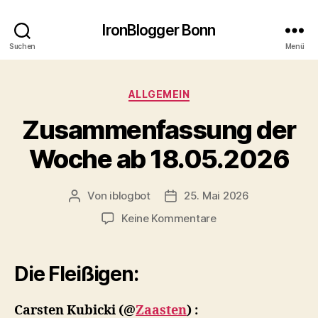
IronBlogger Bonn
Suchen
Menü
Kategorien
ALLGEMEIN
Zusammenfassung der
Woche ab 18.05.2026
Von
iblogbot
25. Mai 2026
Beitragsautor
Veröffentlichungsdatum
zu
Keine Kommentare
Zusammenfassung
der
Woche
Die Fleißigen:
ab
18.05.2026
Carsten Kubicki
(@
Zaasten
) :