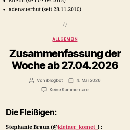
Ellebil (seit 07.09.2015)
adenauerhut (seit 28.11.2016)
Kategorien
ALLGEMEIN
Zusammenfassung der
Woche ab 27.04.2026
Von
iblogbot
4. Mai 2026
Beitragsautor
Veröffentlichungsdatum
zu
Keine Kommentare
Zusammenfassung
der
Woche
Die Fleißigen:
ab
27.04.2026
Stephanie Braun
(@
kleiner_komet_
) :