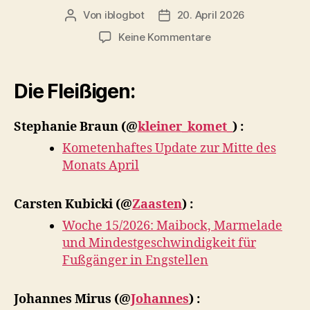
Von
iblogbot
20. April 2026
Beitragsautor
Veröffentlichungsdatum
zu
Keine Kommentare
Zusammenfassung
der
Woche
Die Fleißigen:
ab
13.04.2026
Stephanie Braun
(@
kleiner_komet_
) :
Kometenhaftes Update zur Mitte des
Monats April
Carsten Kubicki
(@
Zaasten
) :
Woche 15/2026: Maibock, Marmelade
und Mindestgeschwindigkeit für
Fußgänger in Engstellen
Johannes Mirus
(@
Johannes
) :