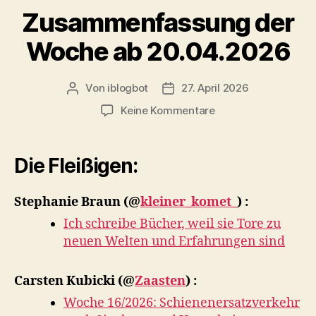
Zusammenfassung der
Woche ab 20.04.2026
Von
iblogbot
27. April 2026
Beitragsautor
Veröffentlichungsdatum
zu
Keine Kommentare
Zusammenfassung
der
Woche
Die Fleißigen:
ab
20.04.2026
Stephanie Braun
(@
kleiner_komet_
) :
Ich schreibe Bücher, weil sie Tore zu
neuen Welten und Erfahrungen sind
Carsten Kubicki
(@
Zaasten
) :
Woche 16/2026: Schienenersatzverkehr